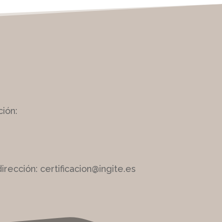
ión:
rección: certificacion@ingite.es